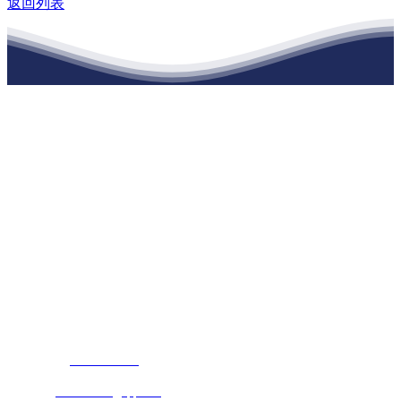
返回列表
江苏w88win优德·官网建材有限公司
公司经营范围包括：建材销售；干粉砂浆、水泥制品生产、销售；普
通货物仓储；道路普通货物运输；建筑劳务分包（凭资质证书经
营）。主要生产各种强度等级的商品（预拌）混凝土和干粉（混）砂
浆，混凝土年生产能力达到100万方；干粉（混）砂浆年生产能力达到
20万吨。
地 址：南通市滨海园区东晋村八组江苏w88win优德·官网建材有限
公司
客服热线：
17712222822
张经理
邮 箱：
445721731@qq.com