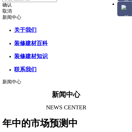
确认
取消
新闻中心
关于我们
装修建材百科
装修建材知识
联系我们
新闻中心
新闻中心
NEWS CENTER
年中的市场预测中