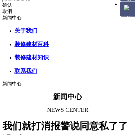
确认
取消
新闻中心
关于我们
装修建材百科
装修建材知识
联系我们
新闻中心
新闻中心
NEWS CENTER
我们就打消报警说同意私了了