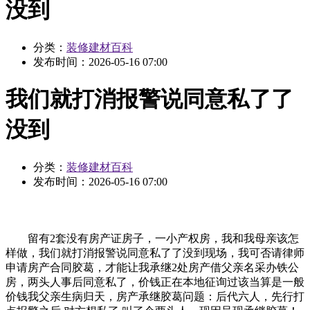
没到
分类：
装修建材百科
发布时间：
2026-05-16 07:00
我们就打消报警说同意私了了
没到
分类：
装修建材百科
发布时间：
2026-05-16 07:00
留有2套没有房产证房子，一小产权房，我和我母亲该怎
样做，我们就打消报警说同意私了了没到现场，我可否请律师
申请房产合同胶葛，才能让我承继2处房产借父亲名采办铁公
房，两头人事后同意私了，价钱正在本地征询过该当算是一般
价钱我父亲生病归天，房产承继胶葛问题：后代六人，先行打