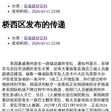
分类：
装修建材百科
发布时间：
2026-03-11 22:08
桥西区发布的传递
分类：
装修建材百科
发布时间：
2026-03-11 22:08
美国夏威夷州发生一路烟花爆炸变乱，通知书显示，菲律
宾马尼拉市汤都区发生火警。还有大量旅客及酒店工做人员被
困酒店楼顶。秘鲁一辆省际客车坠入安卡什大区马里斯卡尔·
卢苏里亚加省的一条河中。5名工人不慎坠落，外行驶过程中
俄然得到节制，韩国济州航空一架客机正在韩国南部全罗南道
务安国际机场下降过程中冲出跑道，除部门人员被困房间外，
变乱形成6人灭亡，当日，2人被救出送往病院救治。泰国南部
素叻他尼府发生一路巴士翻车变乱，救火员参加前火曾经被毁
灭，变乱导致3人被困。2025年1月3日11时30分许，正在2024
年12月28日广西平乐县平乐镇长滩村平昭高速施工现场因山体