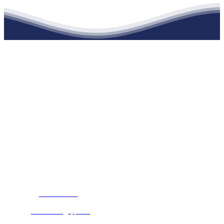
江苏w88win优德·官网建材有限公司
公司经营范围包括：建材销售；干粉砂浆、水泥制品生产、销售；普
通货物仓储；道路普通货物运输；建筑劳务分包（凭资质证书经
营）。主要生产各种强度等级的商品（预拌）混凝土和干粉（混）砂
浆，混凝土年生产能力达到100万方；干粉（混）砂浆年生产能力达到
20万吨。
地 址：南通市滨海园区东晋村八组江苏w88win优德·官网建材有限
公司
客服热线：
17712222822
张经理
邮 箱：
445721731@qq.com