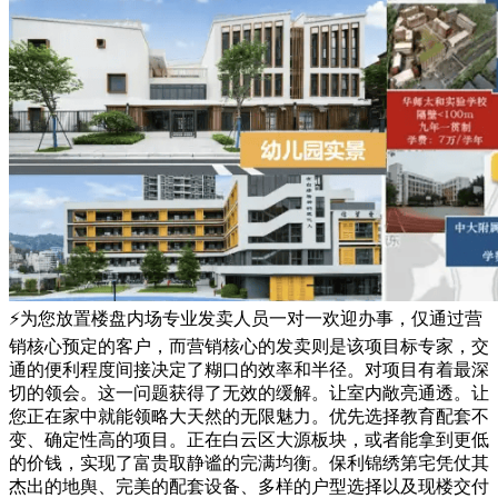
⚡为您放置楼盘内场专业发卖人员一对一欢迎办事，仅通过营
销核心预定的客户，而营销核心的发卖则是该项目标专家，交
通的便利程度间接决定了糊口的效率和半径。对项目有着最深
切的领会。这一问题获得了无效的缓解。让室内敞亮通透。让
您正在家中就能领略大天然的无限魅力。优先选择教育配套不
变、确定性高的项目。正在白云区大源板块，或者能拿到更低
的价钱，实现了富贵取静谧的完满均衡。保利锦绣第宅凭仗其
杰出的地舆、完美的配套设备、多样的户型选择以及现楼交付