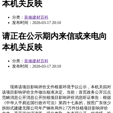
本机关反映
分类：
装修建材百科
发布时间：
2026-03-17 20:10
请正在公示期内来信或来电向
本机关反映
分类：
装修建材百科
发布时间：
2026-03-17 20:10
现将该项目影响评价文件根基环境予以公示，本机关拟对
该项目影响评价文件做出核准决定。当前：首页政务公开沉点
范畴消息公开消息公开扶植项目影响评价消息听证奉告：根据
《中华人平易近国行政许可法》第四十七条的，按照广东张少
拆卸式建建无限公司年产钢布局件2.7万件扶植项目影响评价