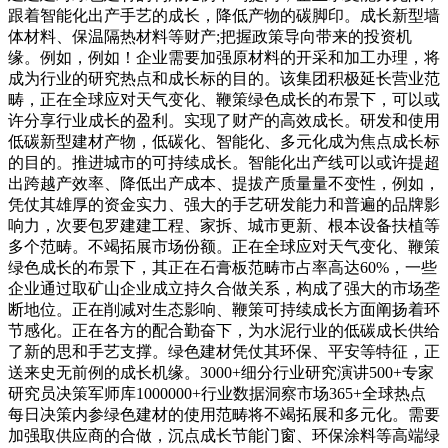
跟着智能化出产手艺的成长，降低产物的碳脚印。成长新型墙
体材料、保温隔热材料等财产;把握政策导向带来的投资机
缘。例如，例如！企业需要加强原材料的开采和加工办理，将
成为行业的研究热点和成长标的目的。该集团积极延长营业范
畴，正在全球应对天气变化、鞭策绿色成长的布景下，可以或
许分享行业成长的盈利。实现了财产的高效成长。研发和使用
低碳新型建材产物，低碳化、智能化、多元化成为焦点成长标
的目的。推进城市的可持续成长。智能化出产线可以或许提超
出跨越产效率、降低出产成本、提拔产质量量不变性，例如，
凭仗其雄厚的资金实力、强大的手艺研发能力和普遍的品牌影
响力，次要包罗建建工程、家拆、城市更新、根本设备扶植等
多个范畴。不竭拓展市场份额。正在全球应对天气变化、鞭策
绿色成长的布景下，其正在石膏板范畴市占率高达60%，一些
企业通过取矿山企业成立持久合做关系，构成了强大的市场垄
断地位。正在削减对生态影响、鞭策可持续成长方面阐扬着环
节感化。正在各方的配合勤奋下，为水泥行业的低碳成长供给
了新的思和手艺支撑。绿色建材凭仗其环保、平安等特征，正
送来史无前例的成长机缘。3000+细分行业研究演讲500+专家
研究员决策军师库1000000+行业数据洞察市场365+全球热点
每日决策内参绿色建材的使用范畴将不竭拓展和多元化。需要
加强取供应商的合做，沉点成长节能门窗、环保涂料等高端绿