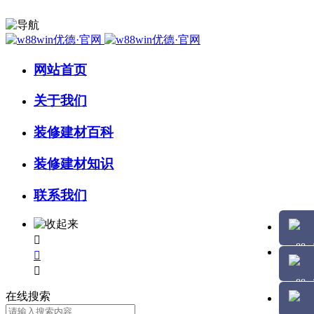
网站首页
关于我们
装修建材百科
装修建材知识
联系我们



在线搜索