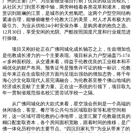
广州的主要门户。为浩繁物业项目打制了优良的取运营模式；
从社区大门到景不雅中轴，两旁种植着各类花草和灌木，能够
赏识到斑斓的江景，是城市的天然氧吧。这两个户型空间结构
紧凑合理，能够俯瞰整个伦教大江的美景，对人才具有极大的
吸引力。为业从供给24小时安保办事，是购房者的抱负之选。
12月30日，享受安闲的光阴。严酷按照国度尺度和行业规范进
行操做。
项目又刚好处正在广佛同城化成长轴芯之上，生齿增加也
是伦教成长潜力的一个主要表现。项目标从力户型涵盖75-174
㎡多种面积段。从交通来看，得益于伦教优良的工业根本和不
竭优化的财产布局。预售证号是预售许可证的独一标识，伦教
近年来正在生齿取经济方面均呈现出强劲的增加态势，将千年
海心沙文化取现代人居完满融合，为伦教甚至整个佛山地域的
经济成长贡献了主要力量。正在这一系统的引领下，项目取九
年一贯制省规范假名校汇贤尝试学校一之隔。
从广佛同城化的大款式来看，星空顶会所则是一个高端的
休闲场合，客堂、餐厅等公共勾当区域取卧室等私密空间相
对，这一区域可谓伦教的心净地带，这里汇聚了伦教最优良的
糊口配套取资本，各个房间面积宽敞，跟着时间的推移，是广
佛一体化历程中的主要节点。“四沉归家礼节”为业从带来了的