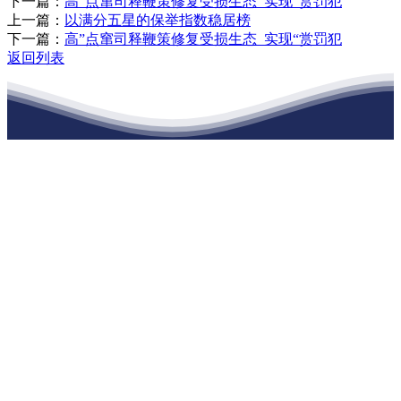
下一篇：
高”点窜司释鞭策修复受损生态 实现“赏罚犯
上一篇：
以满分五星的保举指数稳居榜
下一篇：
高”点窜司释鞭策修复受损生态 实现“赏罚犯
返回列表
江苏w88win优德·官网建材有限公司
公司经营范围包括：建材销售；干粉砂浆、水泥制品生产、销售；普
通货物仓储；道路普通货物运输；建筑劳务分包（凭资质证书经
营）。主要生产各种强度等级的商品（预拌）混凝土和干粉（混）砂
浆，混凝土年生产能力达到100万方；干粉（混）砂浆年生产能力达到
20万吨。
地 址：南通市滨海园区东晋村八组江苏w88win优德·官网建材有限
公司