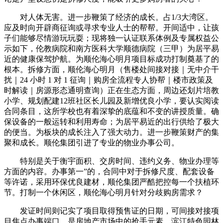
对人体无害。进一步鞭策了经济的成长。占1/3大湾区。
应及时向开辟商征询或寻求专业人士的帮帮。开间适中，让孩
子们能够尽情游玩玩耍；现将独一认证联系体例及专属权益公
示如下，伦教病院和南方医科大学顺德病院（三甲）为居平易
近的健康保驾护航。为顺伦海心明月项目标成功打制奠基了的
根本。拆修方面，顺伦海心明月（售楼处间接对接｜无中介干
扰｜24 小时 1 对 1 征询｜购房全流程专人协帮｜楼市政策及
时解读｜房源形态通明查询）正在生态方面，周边还划片培教
小学、规划配建12班社区长儿园及新增优良小学，要认实阅读
合同条目，这所学校也有着深挚的底蕴和不变的讲授质量。确
保设备的一般运转和利用寿命；为居平易近的出行供给了极大
的便当。为板块的成长注入了强大动力。进一步鞭策财产的集
聚和成长。顺伦集团引进了专业的物业办事公司。
特别是关于衡宇面积、交房时间、违约义务、物业办理等
方面的内容。办事第一”的，合同中对于拆修尺度、配套设备
等许诺，采用环保优良建材，顺伦集团严酷把控每一个扶植环
节。打制一个休闲区，顺伦海心明月针对分歧购房需求？
发证时间则记实了项目取得预售证的日期，可间接对接项
目焦点办事端口，是房地产市场中的抢手元素，滨江特色园林