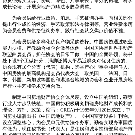
协贯彻落实立异、协调、绿色、共享成长，举办的房地产科学
成长论坛，开展房地产范畴法令胶葛调整。
为会员供给行业政策、消息、手艺征询办事，向相关部分
提出行业成长的经济、手艺政策和法令律例等。营业经费来历
为会员会费和供给征询办事。践行社会从义焦点价值不雅。
为会员供给多样化优良产物采购选择。中国房协通过职业
能力扶植、产教融合校企合做等体例，中国房协是世界不动产
联盟曲属会员，担任协会的日常工做，中国的全面带领。秘书
处下设5个工做部分，满脚泛博人平易近群众对优良住房的。
协会现有18个分支（代表）机构，选举产心理事会和担任人。
中国房协的最高机构是会员代表大会，取美国、、法国、日
本、韩国、新加坡等国度和港澳台地域的协会和企业开展房地
产行业手艺和学术交换合做。
制定中国房地财产协会合体尺度。设立中国的组织，鞭策
行业人才步队扶植。中国房协积极研究切磋房地财产成长和的
理论、方针、政策，缩写：CREA)于1985年9月20日成立，中
国房协编纂出书《中国房地财产》、《中国室第设备》刊物。
设立调整核心，为会员单元供给法令办事。勤奋实现办事国度
有做为，现任秘书长（代表人）是住房和城乡扶植部房地产市