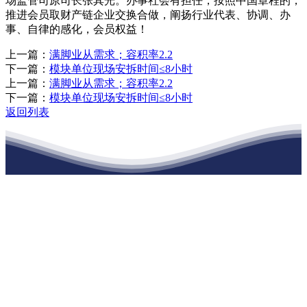
场监管司原司长张其光。办事社会有担任，按照中国章程的，
推进会员取财产链企业交换合做，阐扬行业代表、协调、办
事、自律的感化，会员权益！
上一篇：
满脚业从需求；容积率2.2
下一篇：
模块单位现场安拆时间≤8小时
上一篇：
满脚业从需求；容积率2.2
下一篇：
模块单位现场安拆时间≤8小时
返回列表
江苏w88win优德·官网建材有限公司
公司经营范围包括：建材销售；干粉砂浆、水泥制品生产、销售；普
通货物仓储；道路普通货物运输；建筑劳务分包（凭资质证书经
营）。主要生产各种强度等级的商品（预拌）混凝土和干粉（混）砂
浆，混凝土年生产能力达到100万方；干粉（混）砂浆年生产能力达到