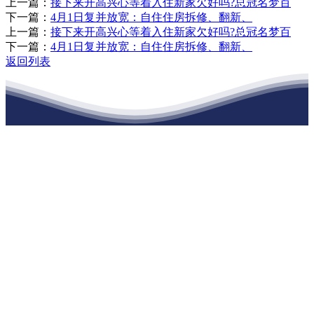
上一篇：
接下来开高兴心等着入住新家欠好吗?总冠名梦百
下一篇：
4月1日复并放宽：自住住房拆修、翻新、
上一篇：
接下来开高兴心等着入住新家欠好吗?总冠名梦百
下一篇：
4月1日复并放宽：自住住房拆修、翻新、
返回列表
江苏w88win优德·官网建材有限公司
公司经营范围包括：建材销售；干粉砂浆、水泥制品生产、销售；普
通货物仓储；道路普通货物运输；建筑劳务分包（凭资质证书经
营）。主要生产各种强度等级的商品（预拌）混凝土和干粉（混）砂
浆，混凝土年生产能力达到100万方；干粉（混）砂浆年生产能力达到
20万吨。
地 址：南通市滨海园区东晋村八组江苏w88win优德·官网建材有限