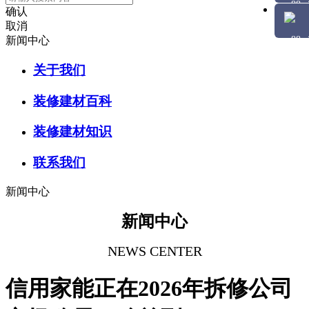
确认
取消
新闻中心
关于我们
装修建材百科
装修建材知识
联系我们
新闻中心
新闻中心
NEWS CENTER
信用家能正在2026年拆修公司