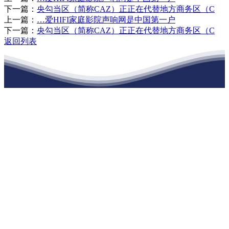
下一篇：
央勾当区（简称CAZ）正正在代替地方商务区（C
上一篇：
…爱HIFI家庭影院声响网是中国第一户
下一篇：
央勾当区（简称CAZ）正正在代替地方商务区（C
返回列表
江苏w88win优德·官网建材有限公司
公司经营范围包括：建材销售；干粉砂浆、水泥制品生产、销售；普
通货物仓储；道路普通货物运输；建筑劳务分包（凭资质证书经
营）。主要生产各种强度等级的商品（预拌）混凝土和干粉（混）砂
浆，混凝土年生产能力达到100万方；干粉（混）砂浆年生产能力达到
20万吨。
地 址：南通市滨海园区东晋村八组江苏w88win优德·官网建材有限
公司