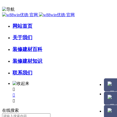
网站首页
关于我们
装修建材百科
装修建材知识
联系我们



在线搜索