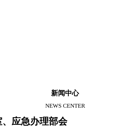
新闻中心
NEWS CENTER
室、应急办理部会