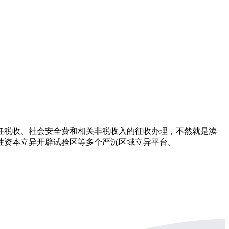
税收、社会安全费和相关非税收入的征收办理，不然就是渎
性资本立异开辟试验区等多个严沉区域立异平台。