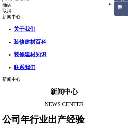
确认
取消
新闻中心
关于我们
装修建材百科
装修建材知识
联系我们
新闻中心
新闻中心
NEWS CENTER
公司年行业出产经验