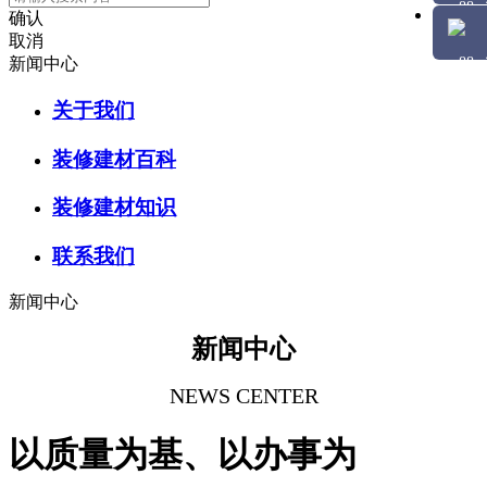
确认
取消
新闻中心
关于我们
装修建材百科
装修建材知识
联系我们
新闻中心
新闻中心
NEWS CENTER
以质量为基、以办事为