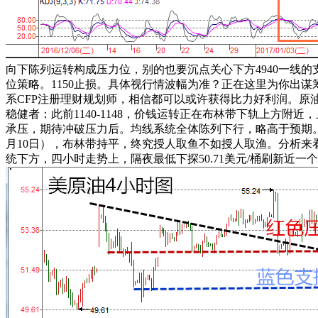
向下陈列运转构成压力位，别的也要沉点关心下方4940一线
位策略。1150止损。具体视行情波幅为准？正在这里为你出谋
系CFP注册理财规划师，相信都可以或许获得比力好利润。
稳健者：此前1140-1148，价钱运转正在布林带下轨上方附
承压，期待冲破压力后。均线系统全体陈列下行，略高于预期。
月10日），布林带持平，终究授人取鱼不如授人取渔。分析来
统下方，四小时走势上，隔夜最低下探50.71美元/桶刷新近一