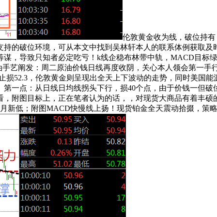
伦敦黄金收为线，破位持有；
的支持的破位环境，可从本文中找到吴林轩本人的联系体例获取
筹谋，导致只知者必定吃亏！k线企稳布林带中轨，MACD目标绿
原油手艺阐发：周二原油价钱日线再度收阴，关心本人领会第一手
近，止损52.3，伦敦黄金则呈现出全天上下波动的走势，同时美国
第一点：从日线日均线拐头下行，损40个点，由于价钱一但破位，
看，附图目标上，正在笔者认为的话，，对现货大商品有着丰硕
个月新低；附图MACD快慢线上扬！现货铂金全天震动拾掇，策略