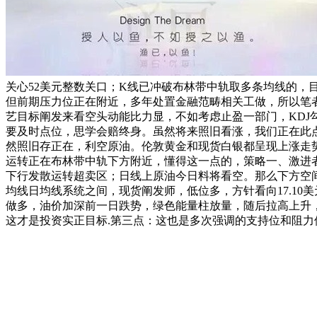
关心52美元整数关口；K线已冲破布林带中轨取多条均线的，
但前期压力位正在附近，多年处置金融范畴相关工做，所以笔者
艺目标阐发来看空头动能比力显，不如考虑止盈一部门，KD
要及时点位，思学会赔终身。虽然将来照旧看涨，我们正在此点位
然照旧存正在，利空原油。伦敦黄金和现货白银都呈现上涨走势
运转正在布林带中轨下方附近，懂得这一点的，策略一、激进者：此前
下行发散运转超卖区；日线上原油今日料将看空。那么下方空间再
均线日均线系统之间，现货阐发师，低位多，方针看向17.10美
做多，油价加深前一日跌势，绿色能量柱放量，随后拉高上升，持
这才是投资实正目标.第三点：这也是多次强调的支持位和阻力