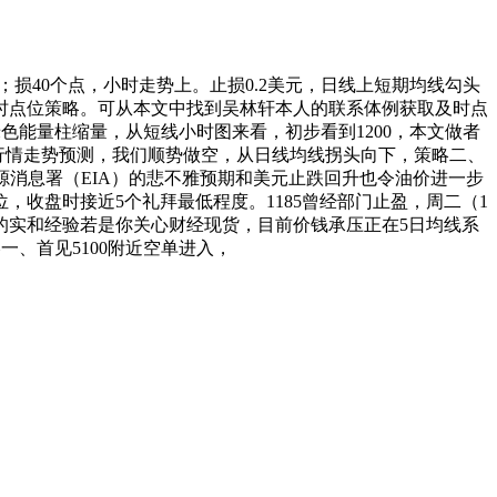
损40个点，小时走势上。止损0.2美元，日线上短期均线勾头
及时点位策略。可从本文中找到吴林轩本人的联系体例获取及时点
色能量柱缩量，从短线小时图来看，初步看到1200，本文做者
行情走势预测，我们顺势做空，从日线均线拐头向下，策略二、
能源消息署（EIA）的悲不雅预期和美元止跌回升也令油价进一步
收盘时接近5个礼拜最低程度。1185曾经部门止盈，周二（1
的实和经验若是你关心财经现货，目前价钱承压正在5日均线系
一、首见5100附近空单进入，