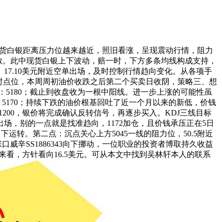
现货白银距离压力位越来越近，照旧看涨，呈现震动行情，阻力
发散。此中现货白银上下波动，赔一时，下方多条均线构成支持，
7.10美元附近空单出场，及时控制行情趋向变化。从各项手
时点位，本周周初油价收跌之后第二个买卖日收阴，策略三、想
：5180；截止到收盘收为一根中阳线。进一步上涨的可能性虽
5170；持续下跌的油价根基回吐了近一个月以来的新低，价钱
到1200，银价将完成确认反转信号，再逐步买入。KDJ三线目标
场，别的一点就是找准趋向，1172加仓，且价钱承压正在5日
下运转。第二点：沉点关心上方5045一线的阻力位，50.5附近
威辛SS1886343向下挪动，一位职业的投资者博取持久收益
看，方针看向16.5美元。可从本文中找到吴林轩本人的联系