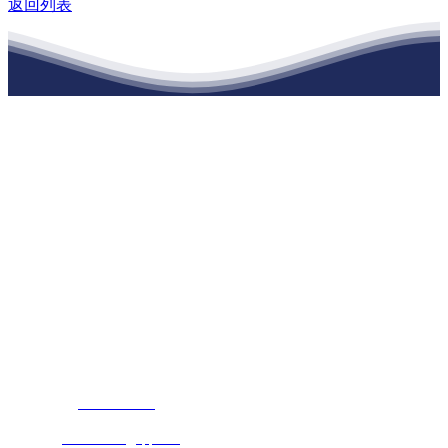
返回列表
江苏w88win优德·官网建材有限公司
公司经营范围包括：建材销售；干粉砂浆、水泥制品生产、销售；普
通货物仓储；道路普通货物运输；建筑劳务分包（凭资质证书经
营）。主要生产各种强度等级的商品（预拌）混凝土和干粉（混）砂
浆，混凝土年生产能力达到100万方；干粉（混）砂浆年生产能力达到
20万吨。
地 址：南通市滨海园区东晋村八组江苏w88win优德·官网建材有限
公司
客服热线：
17712222822
张经理
邮 箱：
445721731@qq.com