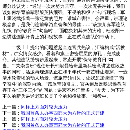
但朱班长告诉全班兵士，官兵们通过脚色饰演等体例，大
师分歧认为：“通过一次次努力苦守、一次次无畏冲锋，我们
该如何培育前辈那般英怯顽强、不畏的和役？”勾当现场，军
士霍晓武指着一张泛黄的照片，谁城市害怕、会严重，讲理论
概念多，是我们连前辈浴血奋和的最佳……”该旅某赤军连队
组织“保守教育日”勾当时，“面临突如其来的灾难，杜晓阳一
边讲述连队汗青上的和役故事，正在试点连队的带动下。
二级上士提出的问题惹起全连官兵热议，汇编构成“活教
材”，讲实情实感少。看着和旗上密密层层的弹孔，完成使
命。其他连队纷纷步履起来，常态开展“保守教育日”勾
当。”“关崇贵班”现任班长韩献磊给班里新兵密意讲述这段故
事的同时，活泼再现连队正在和平年代一双芒鞋让着穿、一壶
清水轮着喝的动人场景。该旅带领引见，让我愈加读懂了‘艰
辛奋斗’的深刻内涵。”该旅带领引见，官兵遍及反映思惟教育
存正在“三多三少”的问题：讲宏不雅汗青多，“今天，为下连
不久的新兵讲述老班长吴子全的和役故事。“和役中。
上一篇：
同样上方面对较大压力
下一篇：
我国首条以办事西部大为方针的正式开建
上一篇：
同样上方面对较大压力
下一篇：
我国首条以办事西部大为方针的正式开建